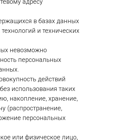
етевому адресу
ержащихся в базах данных
технологий и технических
орых невозможно
ность персональных
анных.
совокупность действий
без использования таких
ию, накопление, хранение,
чу (распространение,
чтожение персональных
ское или физическое лицо,