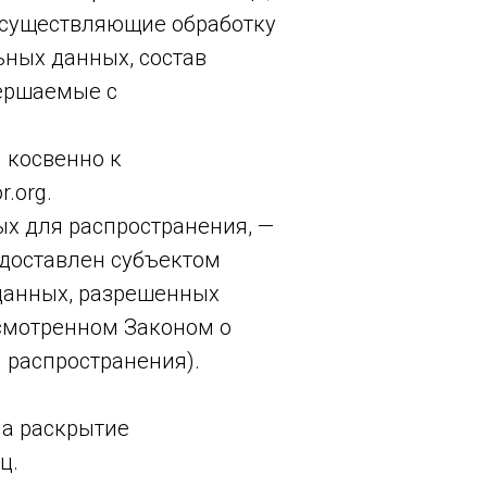
осуществляющие обработку
ных данных, состав
вершаемые с
 косвенно к
.org.
х для распространения, —
едоставлен субъектом
данных, разрешенных
смотренном Законом о
 распространения).
на раскрытие
ц.