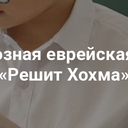
озная еврейска
«Решит Хохма