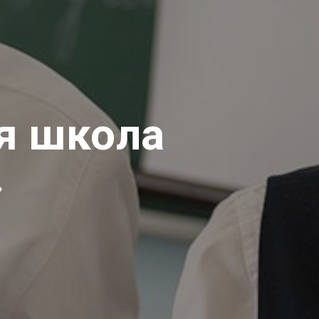
я школа
»