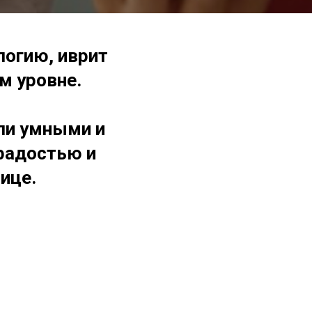
логию, иврит
ом уровне.
сли умными и
 радостью и
ице.