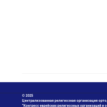
© 2025
Централизованная религиозная организация орт
“Конгресс еврейских религиозных организаций и 